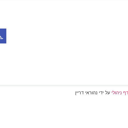
פתח ס
יהולי
על ידי נהוראי דריין